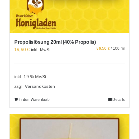
Propolislösung 20ml (40% Propolis)
89,50
€
/
100
ml
19,90
€
inkl. MwSt.
inkl. 19 % MwSt.
zzgl.
Versandkosten
In den Warenkorb
Details