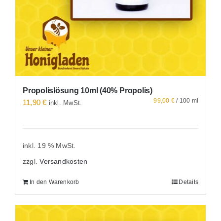
Propolislösung 10ml (40% Propolis)
99,00
€
/
100
ml
11,90
€
inkl. MwSt.
inkl. 19 % MwSt.
zzgl.
Versandkosten
In den Warenkorb
Details