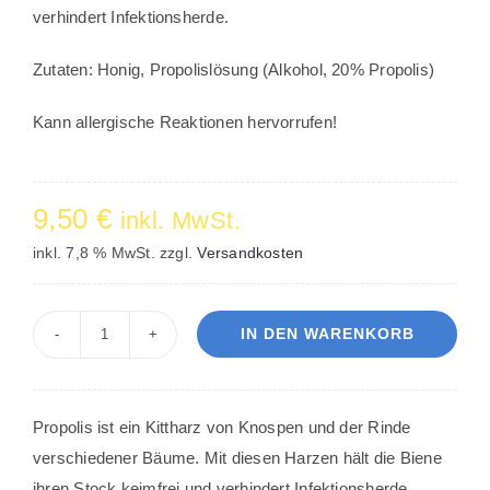
verhindert Infektionsherde.
Zutaten: Honig, Propolislösung (Alkohol, 20% Propolis)
Kann allergische Reaktionen hervorrufen!
9,50
€
inkl. MwSt.
inkl. 7,8 % MwSt.
zzgl.
Versandkosten
IN DEN WARENKORB
Honig
und
Propolis
Propolis ist ein Kittharz von Knospen und der Rinde
500g
verschiedener Bäume. Mit diesen Harzen hält die Biene
Menge
ihren Stock keimfrei und verhindert Infektionsherde.