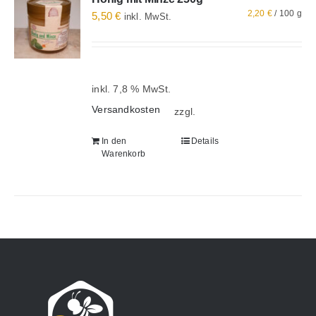
2,20
€
/
100
g
5,50
€
inkl. MwSt.
Alle Produkte
inkl. 7,8 % MwSt.
Versandkosten
zzgl.
In den
Details
Warenkorb