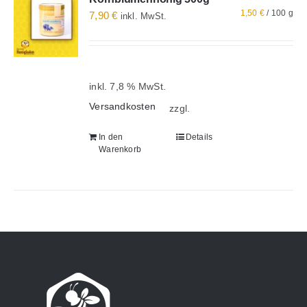
1,50
€
/
100
g
7,90
€
inkl. MwSt.
Alle Produkte
inkl. 7,8 % MwSt.
Versandkosten
zzgl.
In den
Details
Warenkorb