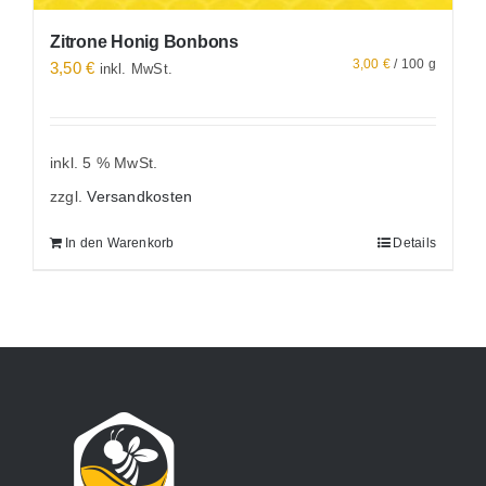
Zitrone Honig Bonbons
3,00
€
/
100
g
3,50
€
inkl. MwSt.
inkl. 5 % MwSt.
zzgl.
Versandkosten
In den Warenkorb
Details