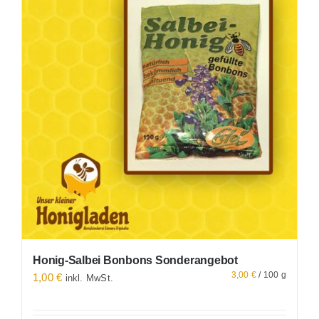
Alle Produkte
Honig-Salbei Bonbons Sonderangebot
3,00
€
/
100
g
1,00
€
inkl. MwSt.