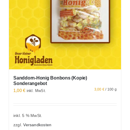
Sanddorn-Honig Bonbons (Kopie)
Sonderangebot
3,00
€
/
100
g
1,00
€
inkl. MwSt.
inkl. 5 % MwSt.
zzgl.
Versandkosten