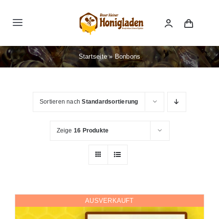
Zum
Inhalt
Toggle
springen
Navigation
Honigladen
Startseite
»
Bonbons
Online-Shop
Sortieren nach
Standardsortierung
Kontakt
Zeige
16 Produkte
Impressum
Datenschutz
AUSVERKAUFT
AGB